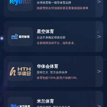
ABOUT US
公司简介
公司环境
公司荣誉
企业文化
生产实力
联系我们