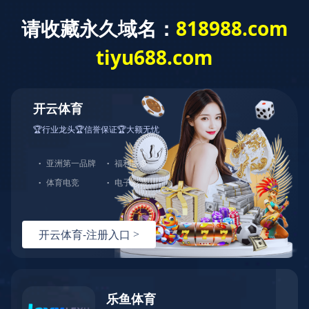

欢迎访问乐动在线体育-乐动(中国)官网!
联系电话: 028-84824285
乐动在线体育-乐动(中国)
关于我们
公司简介
公司环境
公司荣誉
企业文化
生产实力
业务范围
产品展示
案例展示
机械加工
阀门
案例展示
钣金&焊接件加工
轴
厂房展示
模具
螺柱、螺帽
缸体
法兰
管卡
滤网
油箱
支架
新闻资讯
联系我们
行业新闻
联系我们
公司新闻
在线地图
关于我们