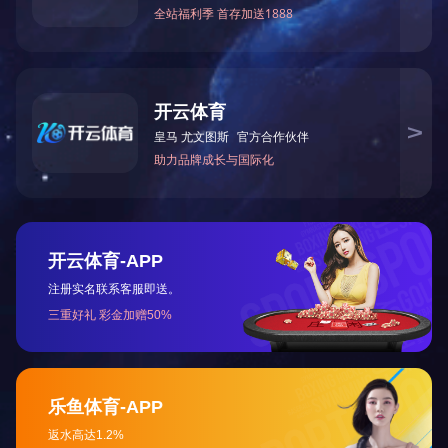
等离子切割机
关于我们
业务范围
产品展示