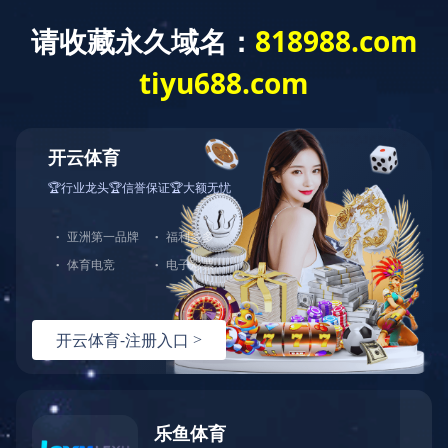

欢迎访问乐动在线体育-乐动(中国)官网!
联系电话: 028-84824285
乐动在线体育-乐动(中国)
关于我们
公司简介
公司环境
公司荣誉
企业文化
生产实力
业务范围
产品展示
案例展示
机械加工
阀门
案例展示
钣金&焊接件加工
轴
厂房展示
模具
螺柱、螺帽
缸体
法兰
管卡
滤网
油箱
支架
新闻资讯
联系我们
行业新闻
联系我们
公司新闻
在线地图
业务范围