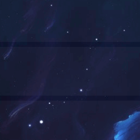

限公司
中油济柴成都压缩机公司