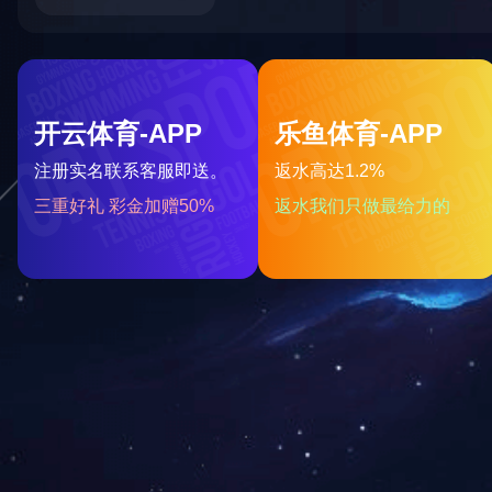
成都南光机械有