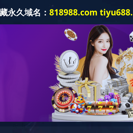
(中国)
关于我们
业务范围
产品展
公司简介
机械加工
阀门
公司环境
钣金&焊接件加工
轴
公司荣誉
模具
企业文化
螺柱、螺
生产实力
缸体
法兰
管卡
滤网
油箱
支架