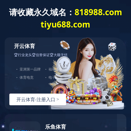

欢迎访问乐动在线体育-乐动(中国)官网!
联系电话: 028-84824285
乐动在线体育-乐动(中国)
关于我们
公司简介
公司环境
公司荣誉
企业文化
生产实力
业务范围
产品展示
案例展示
机械加工
阀门
案例展示
钣金&焊接件加工
轴
厂房展示
模具
螺柱、螺帽
缸体
法兰
管卡
滤网
油箱
支架
新闻资讯
联系我们
行业新闻
联系我们
公司新闻
在线地图
新闻动态