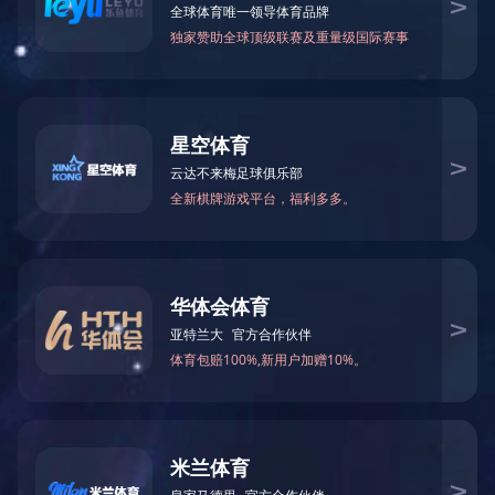
NEWS
行业新闻
公司新闻
联系我们

028-84824285
星光西路115号1幢1层


1098801544@qq.com