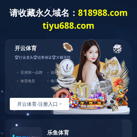

欢迎访问乐动在线体育-乐动(中国)官网!
联系电话: 028-84824285
乐动在线体育-乐动(中国)
关于我们
公司简介
公司环境
公司荣誉
企业文化
生产实力
业务范围
产品展示
案例展示
机械加工
阀门
案例展示
钣金&焊接件加工
轴
厂房展示
模具
螺柱、螺帽
缸体
法兰
管卡
滤网
油箱
支架
新闻资讯
联系我们
行业新闻
联系我们
公司新闻
在线地图
产品展示