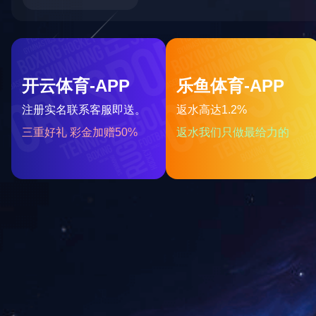
[集团要闻]姜锋利副省长一行来陕旅集团调研