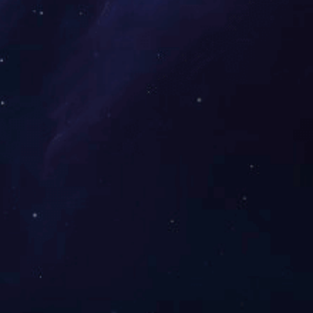
返回产品列表

案例展示
新闻资讯