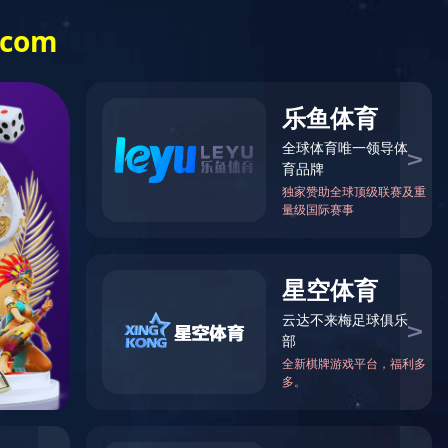

联系电话: 028-84824285
示
案例展示
新闻资讯
联系我们
案例展示
行业新闻
联系我们
厂房展示
公司新闻
在线地图
帽
聚焦明系机械,了解最新行业资讯动态
NEWS