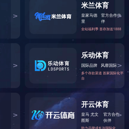
相关推荐
法兰二
2019-11-25