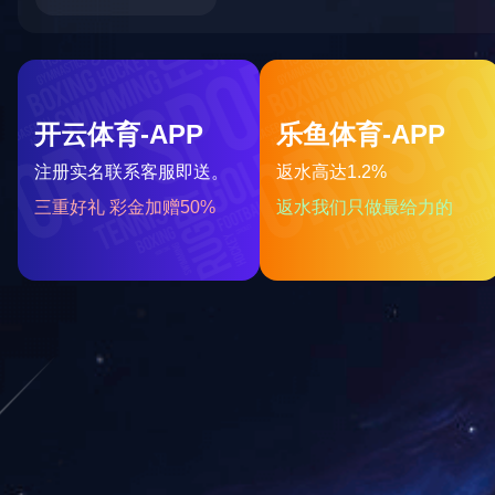
[集团要闻]姜锋利副省长一行来陕旅集团调研