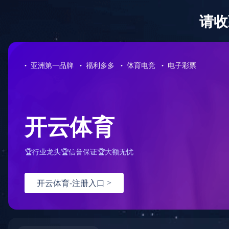
欢迎访问乐动在线体育-乐动(中国)官网!
乐动在线体育-乐动