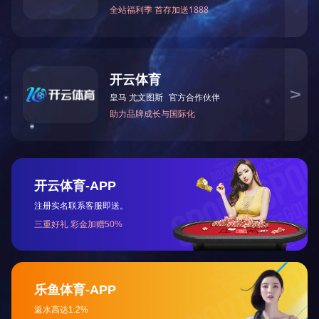
关于我们
业务范围
产品展示
公司简介
机械加工
阀门
公司环境
钣金&焊接件加工
轴
公司荣誉
模具
企业文化
螺柱、螺帽
生产实力
缸体
Copyright 乐动在线体育-乐动(中国) 版权所有|
蜀ICP备10214294号
-1技
都led屏报价
四川企业建筑资质转让