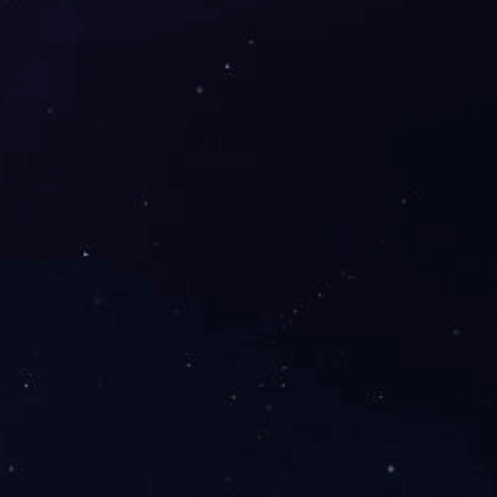
机械加工入门到精通，典型数控机床的夹具要求
2020-05-29