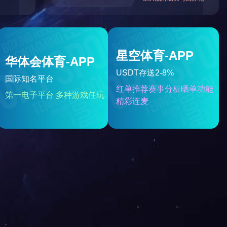
光谱仪｜机械加工、冶金制造的应用
2020-07-16