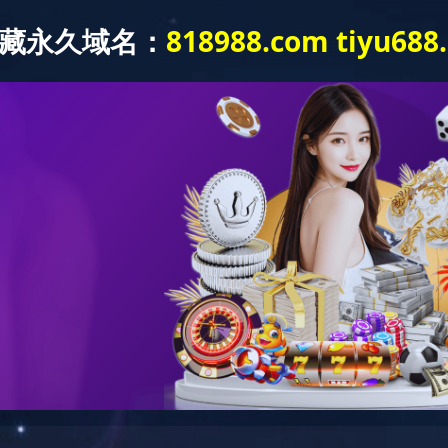
(中国)
关于我们
业务范围
产品展
公司简介
机械加工
阀门
公司环境
钣金&焊接件加工
轴
公司荣誉
模具
企业文化
螺柱、螺
生产实力
缸体
法兰
管卡
滤网
油箱
支架