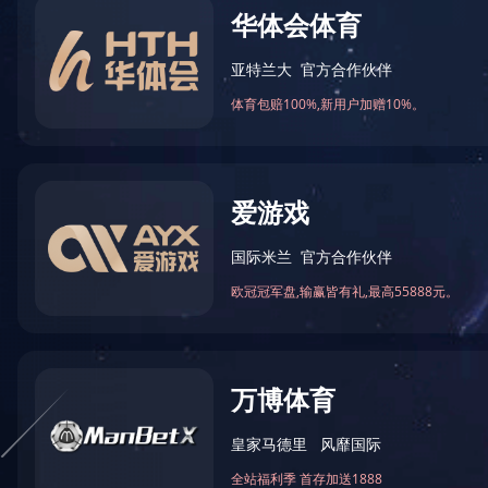
螺帽二
发布时间: 2020-03-20