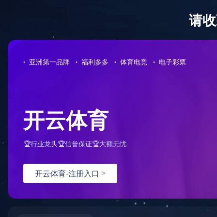
欢迎访问乐动在线体育-乐动(中国)官网!
乐动在线体育-乐动