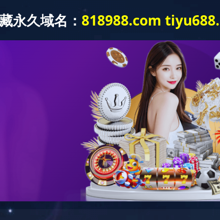
(中国)
关于我们
业务范围
产品展
公司简介
机械加工
阀门
公司环境
钣金&焊接件加工
轴
公司荣誉
模具
企业文化
螺柱、螺
生产实力
缸体
法兰
管卡
滤网
油箱
支架