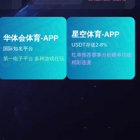
光谱仪｜机械加工、冶金制造的应用
2020-07-16