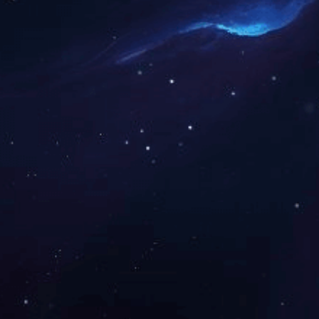
上一个:
管卡一
下一下:
关于我们
业务范围
产品展示