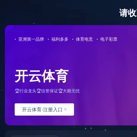
欢迎访问乐动在线体育-乐动(中国)官网!
乐动在线体育-乐动