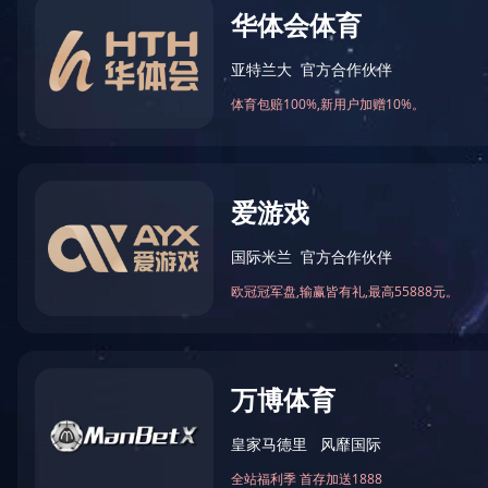
锯床GZ320
发布时间: 2020-03-25