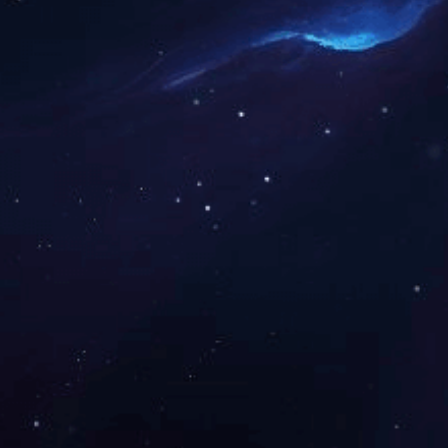
上一个:
线切割DG7745
下一下:
铣床X52K
关于我们
业务范围
产品展示