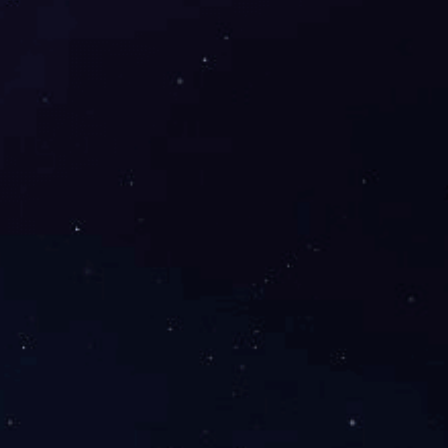
机械加工入门到精通，典型数控机床的夹具要求
2020-05-29