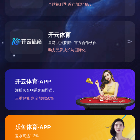
上一个:
成都南光机械有限公司
下一下:
关于我们
业务范围
产品展示