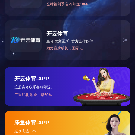
上一个:
下一下:
中油济柴成都压缩机公司
关于我们
业务范围
产品展示