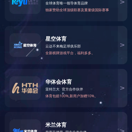
成都一通密封有限公司
发布时间: 2020-03-27