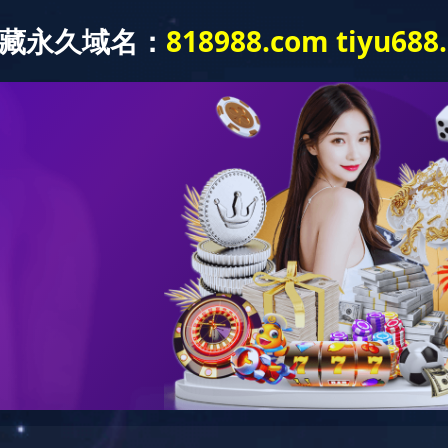
(中国)
关于我们
业务范围
产品展
公司简介
机械加工
阀门
公司环境
钣金&焊接件加工
轴
公司荣誉
模具
企业文化
螺柱、螺
生产实力
缸体
法兰
管卡
滤网
油箱
支架