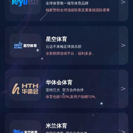
模具一
发布时间: 2020-03-27