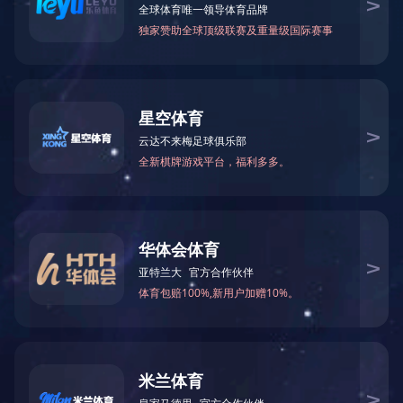
支架一
发布时间: 2020-03-27