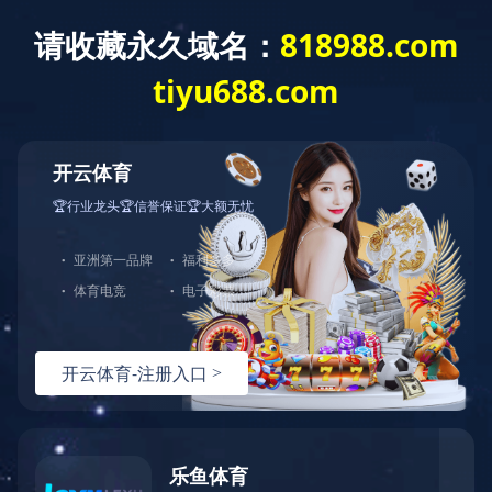

欢迎访问乐动在线体育-乐动(中国)官网!
联系电话: 028-84824285
乐动在线体育-乐动(中国)
关于我们
公司简介
公司环境
公司荣誉
企业文化
生产实力
业务范围
产品展示
案例展示
机械加工
阀门
案例展示
钣金&焊接件加工
轴
厂房展示
模具
螺柱、螺帽
缸体
法兰
管卡
滤网
油箱
支架
新闻资讯
联系我们
行业新闻
联系我们
公司新闻
在线地图