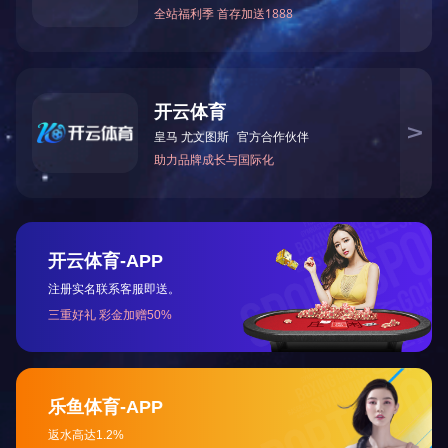
上一个:
下一下:
支架二
关于我们
业务范围
产品展示