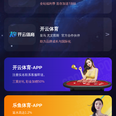
上一个:
下一下:
轴二
关于我们
业务范围
产品展示