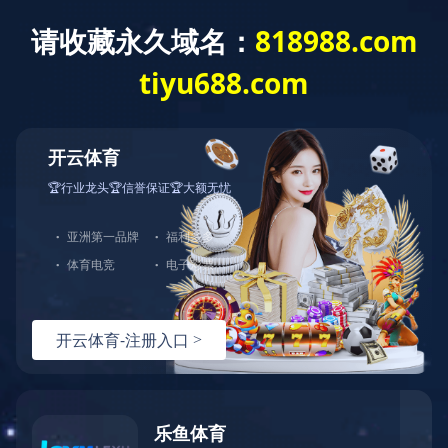

欢迎访问乐动在线体育-乐动(中国)官网!
联系电话: 028-84824285
乐动在线体育-乐动(中国)
关于我们
公司简介
公司环境
公司荣誉
企业文化
生产实力
业务范围
产品展示
案例展示
机械加工
阀门
案例展示
钣金&焊接件加工
轴
厂房展示
模具
螺柱、螺帽
缸体
法兰
管卡
滤网
油箱
支架
新闻资讯
联系我们
行业新闻
联系我们
公司新闻
在线地图
新闻动态