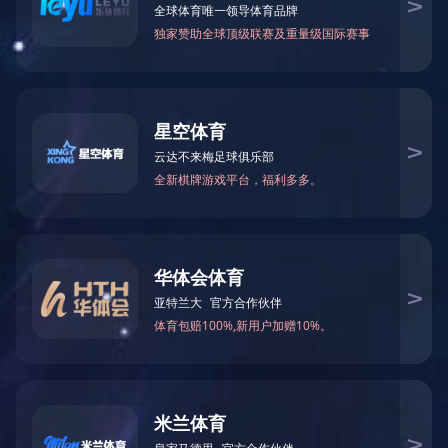
NEWS
行业新闻
公司新闻
联系我们

028-84824285
星光西路115号1幢1层


1098801544@qq.com