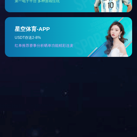
关于我们
业务范围
产品展示
公司简介
机械加工
阀门