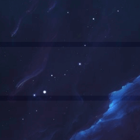
精密轴在医疗行业的运用
精密轴在医疗行业的运用
日期:
2020-03-25
CNC加工要注意哪些危险
CNC加工要注意哪些危险