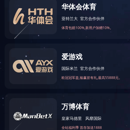
NEWS
行业新闻
公司新闻
联系我们

028-84824285
星光西路115号1幢1层


1098801544@qq.com