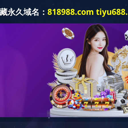
(中国)
关于我们
业务范围
产品展
公司简介
机械加工
阀门
公司环境
钣金&焊接件加工
轴
公司荣誉
模具
企业文化
螺柱、螺
生产实力
缸体
法兰
管卡
滤网
油箱
支架